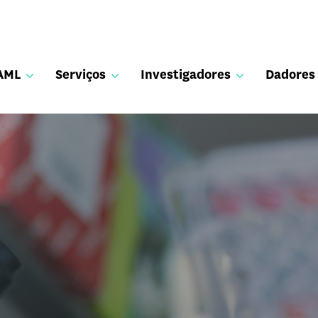
AML
Serviços
Investigadores
Dadores
 de preços
s publicados
Equipa